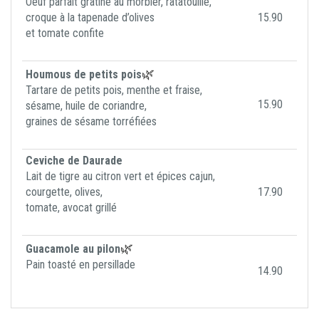
Oeuf parfait gratiné au morbier, ratatouille,
croque à la tapenade d’olives
15.90
et tomate confite
🌿
Houmous de petits pois
Tartare de petits pois, menthe et fraise,
15.90
sésame, huile de coriandre,
graines de sésame torréfiées
Ceviche de Daurade
Lait de tigre au citron vert et épices cajun,
courgette, olives,
17.90
tomate, avocat grillé
🌿
Guacamole au pilon
Pain toasté en persillade
14.90