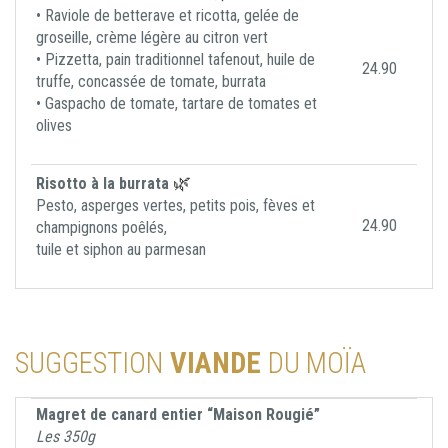
• Raviole de betterave et ricotta, gelée de
groseille, crème légère au citron vert
• Pizzetta, pain traditionnel tafenout, huile de
24.90
truffe, concassée de tomate, burrata
• Gaspacho de tomate, tartare de tomates et
olives
🌿
Risotto à la burrata
Pesto, asperges vertes, petits pois, fèves et
24.90
champignons poêlés,
tuile et siphon au parmesan
SUGGESTION
VIANDE
DU MOÏA
Magret de canard entier “Maison Rougié”
Les 350
g