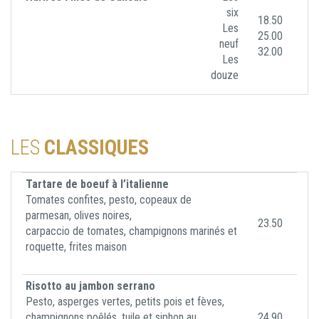
six
18.50
Les
25.00
neuf
32.00
Les
douze
LES
CLASSIQUES
Tartare de boeuf à l’italienne
Tomates confites, pesto, copeaux de
parmesan, olives noires,
23.50
carpaccio de tomates, champignons marinés et
roquette, frites maison
Risotto au jambon serrano
Pesto, asperges vertes, petits pois et fèves,
champignons poêlés, tuile et siphon au
24.90