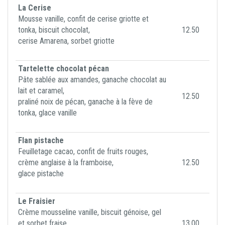
La Cerise
Mousse vanille, confit de cerise griotte et
tonka, biscuit chocolat,
12.50
cerise Amarena, sorbet griotte
Tartelette chocolat pécan
Pâte sablée aux amandes, ganache chocolat au
lait et caramel,
12.50
praliné noix de pécan, ganache à la fève de
tonka, glace vanille
Flan pistache
Feuilletage cacao, confit de fruits rouges,
crème anglaise à la framboise,
12.50
glace pistache
Le Fraisier
Crème mousseline vanille, biscuit génoise, gel
et sorbet fraise,
13.00