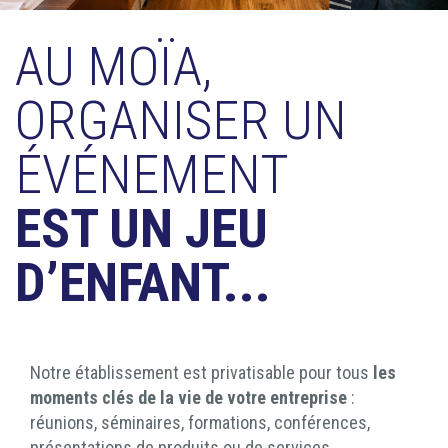
AU MOÏA,
ORGANISER UN
ÉVÉNEMENT
EST UN JEU
D’ENFANT...
Notre établissement est privatisable pour tous
les
moments clés de la vie de votre entreprise
:
réunions, séminaires, formations, conférences,
présentations de produits ou de services,